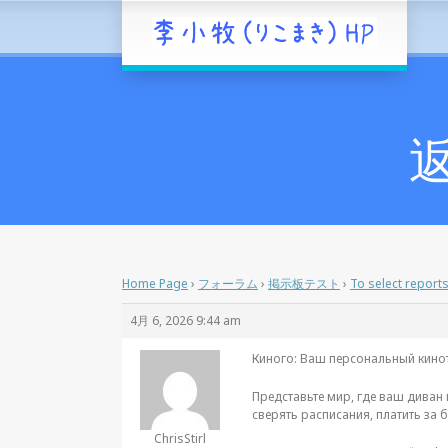
返
Home Page
›
フォーラム
›
掲示板テスト
›
To select report
4月 6, 2026 9:44 am
Киного: Ваш персональный киноте
Представьте мир, где ваш диван п
сверять расписания, платить за 
ChrisStirl