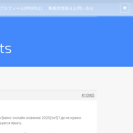
プロフィール(PROFILE)
事務所情報＆お問い合せ
ts
#10965
5/]кино онлайн новинки 2025[/url] Где не нужно
вается Кинго.