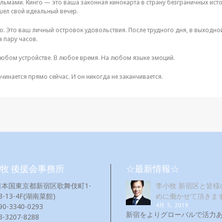
ильмами. Кинго — это ваша законная кинокарта в страну безграничных ист
шел свой идеальный вечер.
о. Это ваш личный островок удовольствия. После трудного дня, в выходно
а пару часов.
 любом устройстве. В любое время. На любом языке эмоций.
ачинается прямо сейчас. И он никогда не заканчивается.
牧 後援会事務所
☆最新情報☆
日本国東京都新宿区歌舞伎町1-
李小牧 新宿区と皆様
3-13-4F(湖南菜館)
めに働かせて頂きま
4月 5, 2019
90-3340-0293
新宿をよりグローバルで活力
3-3207-8288