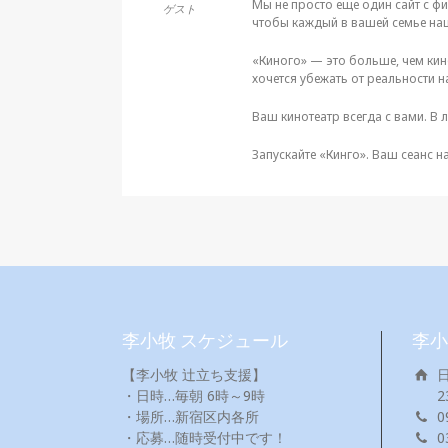
Мы не просто еще один сайт с ф
ゲスト
чтобы каждый в вашей семье на
«Киного» — это больше, чем кин
хочется убежать от реальности н
Ваш кинотеатр всегда с вами. В
Запускайте «Кинго». Ваш сеанс н
李小牧 スケジュール
李小
【李小牧 辻立ち支援】
・日時…毎朝 6時～9時
2
・場所…新宿区内各所
0
・応募…随時受付中です！
0