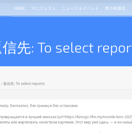
HOME
マニフェスト
ニュース＆イベント
李小牧通信
信先: To select repor
s
›
返信先: To select reports
атр. Бесплатно, без границ и без остановки.
ревращается в лучший кинозал [url=https://kinogo-film.my/novinki-kino-202
билеты или жертвовать качеством картинки. Этот мир уже здесь — и он назы