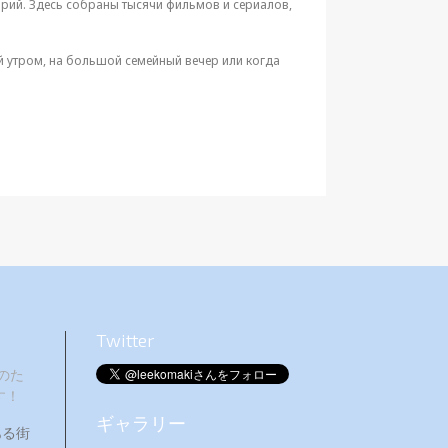
орий. Здесь собраны тысячи фильмов и сериалов,
й утром, на большой семейный вечер или когда
Twitter
のた
す！
ギャラリー
ある街