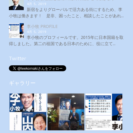
4月 5, 2019
新宿をよりグローバルで活力ある街にするため、李
小牧は働きます！ 是非、困ったこと、相談したことがあれ...
李小牧 PROFILE
4月 5, 2019
李小牧のプロフィールです。2015年に日本国籍を取
得しました。第二の祖国である日本のために、役に立て...
Twitter
ギャラリー