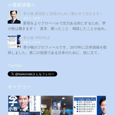
☆最新情報☆
李小牧 新宿区と皆様のために働かせて頂きます！
4月 5, 2019
新宿をよりグローバルで活力ある街にするため、李
小牧は働きます！ 是非、困ったこと、相談したことがあれ...
李小牧 PROFILE
4月 5, 2019
李小牧のプロフィールです。2015年に日本国籍を取
得しました。第二の祖国である日本のために、役に立て...
Twitter
ギャラリー