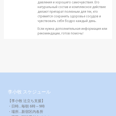
давления и хорошего самочувствия. Его
натуральный состав и комплексное действие
делают препарат полезным для тех, кто
стремится сохранить здоровье сосудов и
чувствовать себя бодро каждый день.
Если нужна дополнительная информация или
рекомендации, готов помочь!
李小牧 スケジュール
【李小牧 辻立ち支援】
・日時…毎朝 6時～9時
・場所…新宿区内各所