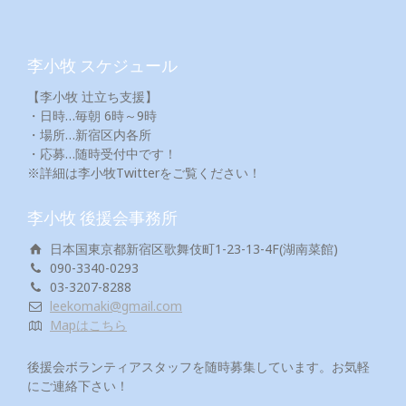
李小牧 スケジュール
【李小牧 辻立ち支援】
・日時…毎朝 6時～9時
・場所…新宿区内各所
・応募…随時受付中です！
※詳細は李小牧Twitterをご覧ください！
李小牧 後援会事務所
日本国東京都新宿区歌舞伎町1-23-13-4F(湖南菜館)
090-3340-0293
03-3207-8288
leekomaki@gmail.com
Mapはこちら
後援会ボランティアスタッフを随時募集しています。お気軽
にご連絡下さい！