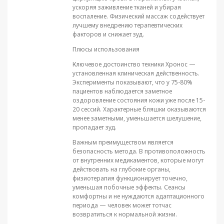
ускоряя заживление тканей и убирая
воспаление. Физический массаж содействует
лучшему внедрению терапевтических
факторов и снижает зуд.
Плюсы использования
Ключевое достоинство техники Хронос —
установленная клиническая действенность.
Эксперименты показывают, что у 75-80%
пациентов наблюдается заметное
оздоровление состояния кожи уже после 15-
20 сессий. Характерные бляшки оказываются
менее заметными, уменьшается шелушение,
пропадает зуд.
Важным преимуществом является
безопасность метода. В противоположность
от внутренних медикаментов, которые могут
действовать на глубокие органы,
физиотерапия функционирует точечно,
уменьшая побочные эффекты. Сеансы
комфортны и не нуждаются адаптационного
периода — человек может тотчас
возвратиться к нормальной жизни.