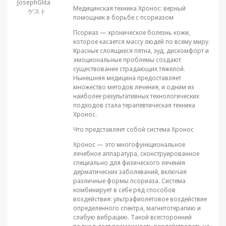
JosephGlita
Медицинская техника Хронос: верный
ゲスト
помощник в борьбе с псориазом
Псориаз — хроническое болезнь кожи,
которое касается массу людей по всему миру.
Красные слоящиеся пятна, зуд, дискомфорт и
эмоциональные проблемы создают
существование страдающих тяжелой.
Нынешняя медицина предоставляет
множество методов лечения, и одним из
наиболее результативных технологических
подходов стала терапевтическая техника
Хронос.
Что представляет собой система Хронос
Хронос — это многофункциональное
лечебное аппаратура, сконструированное
специально для физического лечения
дерматических заболеваний, включая
различные формы псориаза. Система
комбинирует в себе ряд способов
воздействия: ультрафиолетовое воздействие
определенного спектра, магнитотерапию и
слабую вибрацию. Такой всесторонний