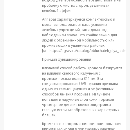
подход дает возможность воздействовать на
проблему с многих сторон, увеличивая
целебный эффект.
Аппарат характеризуется компактностью и
может использоваться как в условиях
лечебных учреждений, так и дома под
наблюдением врача. Это крайне важно для
людей с ограниченной мобильностью или
проживающих в удаленных районах
[url=https://agsvv.ru/catalog/obluchateli_dlya_leche
Принцип функционирования
Ключевой способ работы Хроноса базируется
на влиянии светового излучения с
протяженностью волны 311 нм. Эта
специализированная UVB-терапия признана
одним из самых щадящих и эффективных
способов лечения псориаза. Излучение
попадает в наружные слои кожи, тормозя
чрезмерное деление клеток эпидермиса —
главную источник образования характерных
бляшек.
Кроме того электромагнитное поле повышает
циркуляцию крови в пораженных участках,