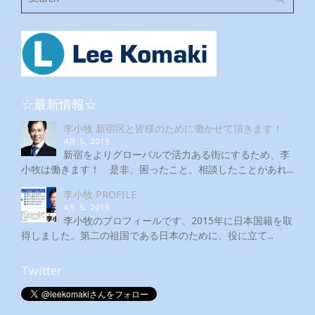
☆最新情報☆
李小牧 新宿区と皆様のために働かせて頂きます！
4月 5, 2019
新宿をよりグローバルで活力ある街にするため、李
小牧は働きます！ 是非、困ったこと、相談したことがあれ...
李小牧 PROFILE
4月 5, 2019
李小牧のプロフィールです。2015年に日本国籍を取
得しました。第二の祖国である日本のために、役に立て...
Twitter