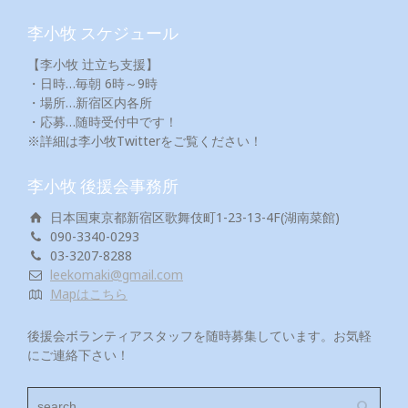
李小牧 スケジュール
【李小牧 辻立ち支援】
・日時…毎朝 6時～9時
・場所…新宿区内各所
・応募…随時受付中です！
※詳細は李小牧Twitterをご覧ください！
李小牧 後援会事務所
日本国東京都新宿区歌舞伎町1-23-13-4F(湖南菜館)
090-3340-0293
03-3207-8288
leekomaki@gmail.com
Mapはこちら
後援会ボランティアスタッフを随時募集しています。お気軽
にご連絡下さい！