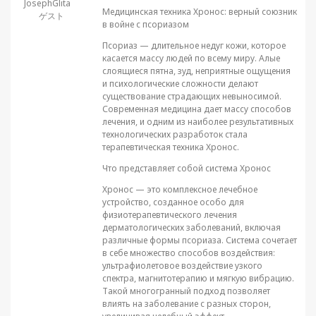
JosephGlita
Медицинская техника Хронос: верный союзник
ゲスト
в войне с псориазом
Псориаз — длительное недуг кожи, которое
касается массу людей по всему миру. Алые
слоящиеся пятна, зуд, неприятные ощущения
и психологические сложности делают
существование страдающих невыносимой.
Современная медицина дает массу способов
лечения, и одним из наиболее результативных
технологических разработок стала
терапевтическая техника Хронос.
Что представляет собой система Хронос
Хронос — это комплексное лечебное
устройство, созданное особо для
физиотерапевтического лечения
дерматологических заболеваний, включая
различные формы псориаза. Система сочетает
в себе множество способов воздействия:
ультрафиолетовое воздействие узкого
спектра, магнитотерапию и мягкую вибрацию.
Такой многогранный подход позволяет
влиять на заболевание с разных сторон,