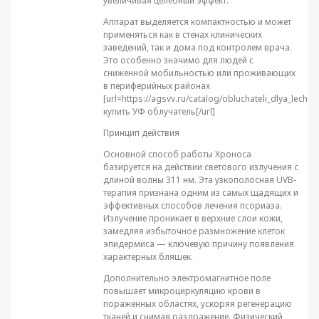
увеличивая целебный эффект.
Аппарат выделяется компактностью и может
применяться как в стенах клинических
заведений, так и дома под контролем врача.
Это особенно значимо для людей с
сниженной мобильностью или проживающих
в периферийных районах
[url=https://agsvv.ru/catalog/obluchateli_dlya_lechen
купить УФ облучатель[/url]
Принцип действия
Основной способ работы Хроноса
базируется на действии светового излучения с
длиной волны 311 нм. Эта узкополосная UVB-
терапия признана одним из самых щадящих и
эффективных способов лечения псориаза.
Излучение проникает в верхние слои кожи,
замедляя избыточное размножение клеток
эпидермиса — ключевую причину появления
характерных бляшек.
Дополнительно электромагнитное поле
повышает микроциркуляцию крови в
пораженных областях, ускоряя регенерацию
тканей и снимая раздражение. Физический