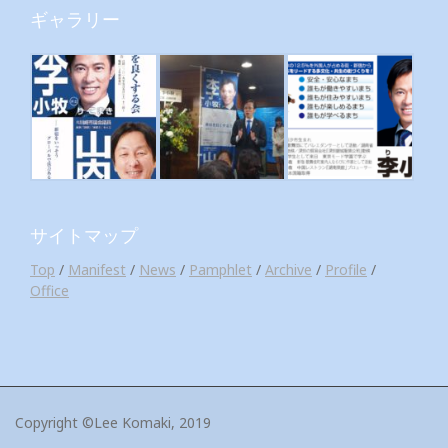
ギャラリー
サイトマップ
Top
/
Manifest
/
News
/
Pamphlet
/
Archive
/
Profile
/
Office
Copyright ©Lee Komaki, 2019