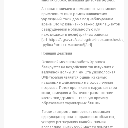
многих сторон, повышая целебный эффект.
Аппарат отличается компактностью и может
применяться как в рамках клинических
учреждений, так и дома под наблюдением
врача. Это чрезвычайно важно для пациентов
с затрудненной мобильностью или
находящихся в периферийных районах
[url=https://agsvv.ru/catalog/trakheostomicheskie_
трубка Portex с манжетой[/url]
Принцип действия
Основной механизм работы Хроноса
базируется на воздействии УФ излучения с
величиной волны 311 нм. Эта узкополосная
UVB-терапия является одним из самых
надежных и действенных методов лечения
псориаза. Поток проникает в наружные слои
кожи, замедляя избыточное размножение
клеток эпидермиса — главную причину
образования характерных бляшек.
Также электромагнитное поле повышает
циркуляцию крови в пораженных областях,
ускоряя регенерацию тканей и снимая
воспаление. Физический массаж помогает