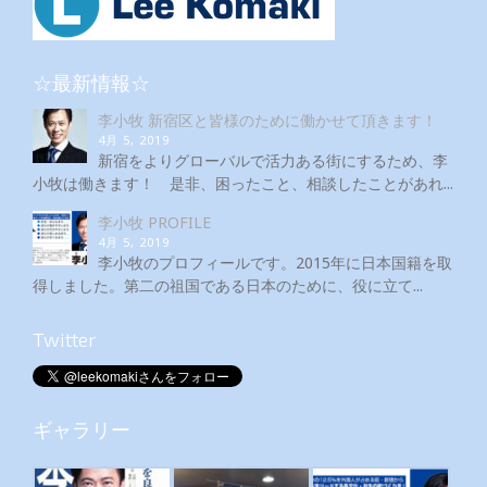
☆最新情報☆
李小牧 新宿区と皆様のために働かせて頂きます！
4月 5, 2019
新宿をよりグローバルで活力ある街にするため、李
小牧は働きます！ 是非、困ったこと、相談したことがあれ...
李小牧 PROFILE
4月 5, 2019
李小牧のプロフィールです。2015年に日本国籍を取
得しました。第二の祖国である日本のために、役に立て...
Twitter
ギャラリー