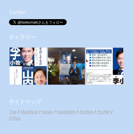
Twitter
ギャラリー
サイトマップ
Top
/
Manifest
/
News
/
Pamphlet
/
Archive
/
Profile
/
Office