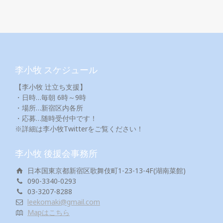
李小牧 スケジュール
【李小牧 辻立ち支援】
・日時…毎朝 6時～9時
・場所…新宿区内各所
・応募…随時受付中です！
※詳細は李小牧Twitterをご覧ください！
李小牧 後援会事務所
日本国東京都新宿区歌舞伎町1-23-13-4F(湖南菜館)
090-3340-0293
03-3207-8288
leekomaki@gmail.com
Mapはこちら