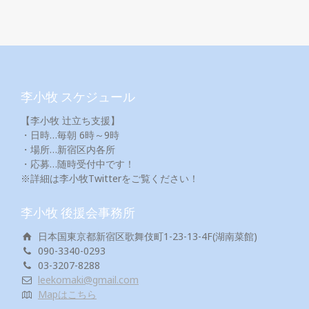
李小牧 スケジュール
【李小牧 辻立ち支援】
・日時…毎朝 6時～9時
・場所…新宿区内各所
・応募…随時受付中です！
※詳細は李小牧Twitterをご覧ください！
李小牧 後援会事務所
日本国東京都新宿区歌舞伎町1-23-13-4F(湖南菜館)
090-3340-0293
03-3207-8288
leekomaki@gmail.com
Mapはこちら