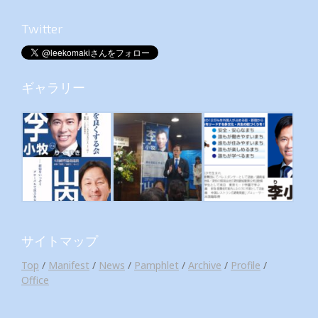
Twitter
ギャラリー
サイトマップ
Top
/
Manifest
/
News
/
Pamphlet
/
Archive
/
Profile
/
Office