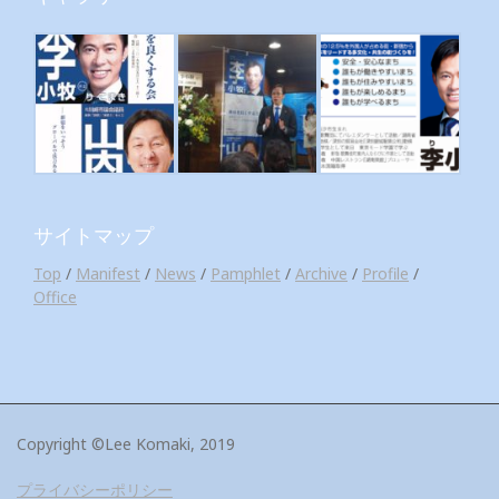
サイトマップ
Top
/
Manifest
/
News
/
Pamphlet
/
Archive
/
Profile
/
Office
Copyright ©Lee Komaki, 2019
プライバシーポリシー