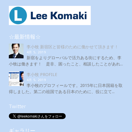
☆最新情報☆
李小牧 新宿区と皆様のために働かせて頂きます！
4月 5, 2019
新宿をよりグローバルで活力ある街にするため、李
小牧は働きます！ 是非、困ったこと、相談したことがあれ...
李小牧 PROFILE
4月 5, 2019
李小牧のプロフィールです。2015年に日本国籍を取
得しました。第二の祖国である日本のために、役に立て...
Twitter
ギャラリー