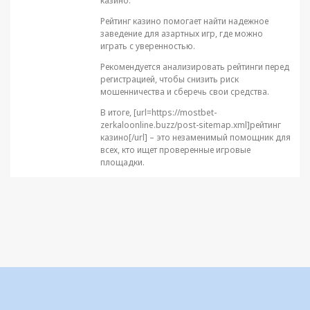
казино.
Рейтинг казино помогает найти надежное
заведение для азартных игр, где можно
играть с уверенностью.
Рекомендуется анализировать рейтинги перед
регистрацией, чтобы снизить риск
мошенничества и сберечь свои средства.
В итоге, [url=https://mostbet-
zerkaloonline.buzz/post-sitemap.xml]рейтинг
казино[/url] – это незаменимый помощник для
всех, кто ищет проверенные игровые
площадки.