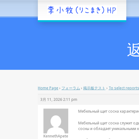
返
Home Page
›
フォーラム
›
掲示板テスト
›
To select report
3月 11, 2026 2:11 pm
Мебельный щит сосна характери
Мебельный щит сосна служит од
сосны и обладает уникальными к
KennethApete