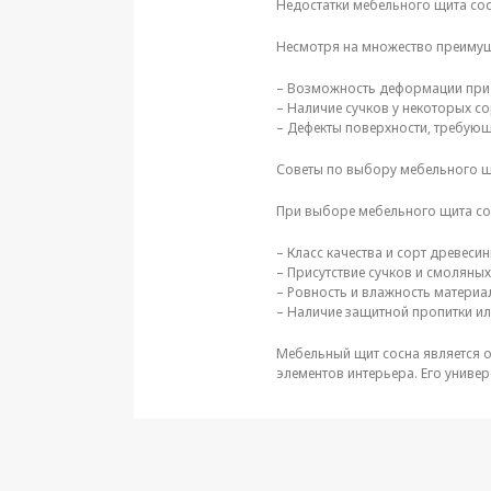
Недостатки мебельного щита со
Несмотря на множество преимуще
– Возможность деформации при 
– Наличие сучков у некоторых со
– Дефекты поверхности, требую
Советы по выбору мебельного щит
При выборе мебельного щита со
– Класс качества и сорт древесин
– Присутствие сучков и смоляны
– Ровность и влажность материа
– Наличие защитной пропитки ил
Мебельный щит сосна является оп
элементов интерьера. Его униве