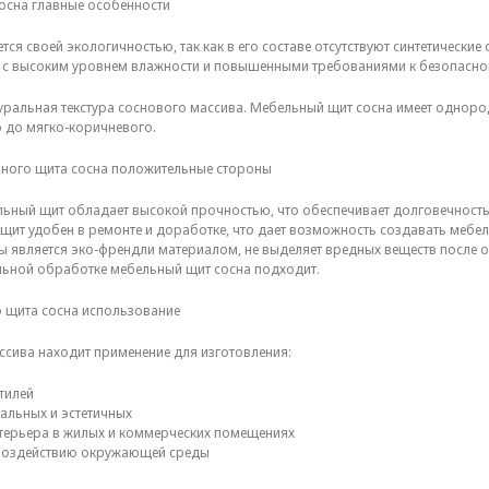
осна главные особенности
ся своей экологичностью, так как в его составе отсутствуют синтетически
с высоким уровнем влажности и повышенными требованиями к безопасной с
туральная текстура соснового массива. Мебельный щит сосна имеет однор
о до мягко-коричневого.
ьного щита сосна положительные стороны
льный щит обладает высокой прочностью, что обеспечивает долговечность 
 щит удобен в ремонте и доработке, что дает возможность создавать мебе
ны является эко-френдли материалом, не выделяет вредных веществ после 
льной обработке мебельный щит сосна подходит.
 щита сосна использование
сива находит применение для изготовления:
тилей
альных и эстетичных
нтерьера в жилых и коммерческих помещениях
 воздействию окружающей среды