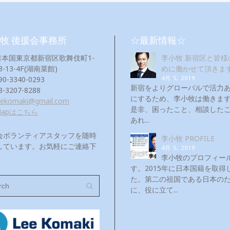
牧 後援会事務所
☆最新情報☆
日本国東京都新宿区歌舞伎町1-
李小牧 新宿区と皆様
3-13-4F(湖南菜館)
めに働かせて頂きま
4月 5, 2019
90-3340-0293
新宿をよりグローバルで活力
3-3207-8288
にするため、李小牧は働き
eekomaki@gmail.com
是非、困ったこと、相談した
Mapはこちら
あれ...
会ボランティアスタッフを随時
李小牧 PROFILE
しています。お気軽にご連絡下
4月 5, 2019
！
李小牧のプロフィー
す。2015年に日本国籍を取得
た。第二の祖国である日本の
に、役に立て...