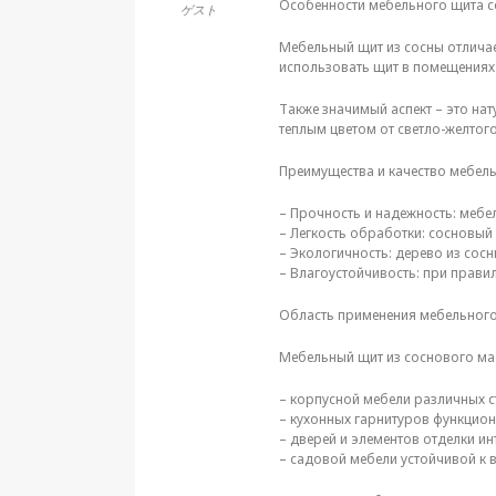
Особенности мебельного щита с
ゲスト
Мебельный щит из сосны отличает
использовать щит в помещениях 
Также значимый аспект – это на
теплым цветом от светло-желтог
Преимущества и качество мебел
– Прочность и надежность: мебе
– Легкость обработки: сосновый
– Экологичность: дерево из сос
– Влагоустойчивость: при прави
Область применения мебельного
Мебельный щит из соснового мас
– корпусной мебели различных с
– кухонных гарнитуров функцион
– дверей и элементов отделки и
– садовой мебели устойчивой к