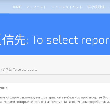
HOME
マニフェスト
ニュース＆イベント
李小牧通信
信先: To select repor
s
›
返信先: To select reports
стика
ним из широко используемых материалов в мебельном производстве. Этот 
ачествами, которые ценятся как мастерами, так и конечными потребителями