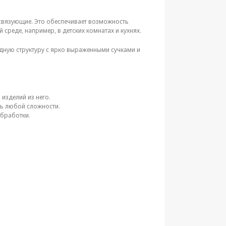
е связующие. Это обеспечивает возможность
реде, например, в детских комнатах и кухнях.
одную структуру с ярко выраженными сучками и
изделий из него.
ль любой сложности.
обработки.