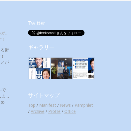
Twitter
のた
す！
ギャラリー
ある街
ます！
ことが
ルで
サイトマップ
しまし
ため
Top
/
Manifest
/
News
/
Pamphlet
/
Archive
/
Profile
/
Office