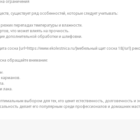
сна ограничения
ств, существует ряд особенностей, которые следует учитывать:
резких перепадах температуры и влажности.
ртов, что может влиять на прочность.
щие дополнительной обработки и шлифовки.
а сосна [url=https://www.ekolestnica.ru/]мебельный щит сосна 18[/url] ре
сна обращайте внимание:
ы.
х карманов.
ла.
и лака.
тимальным выбором для тех, кто ценит естественность, долговечность и эс
рсальность делает его популярным среди профессионалов и домашних маст