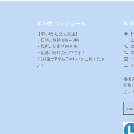
李小牧 スケジュール
李小
【李小牧 辻立ち支援】
・日時…毎朝 6時～9時
2
・場所…新宿区内各所
0
・応募…随時受付中です！
0
※詳細は李小牧Twitterをご覧くださ
l
い！
後援
募集
さい