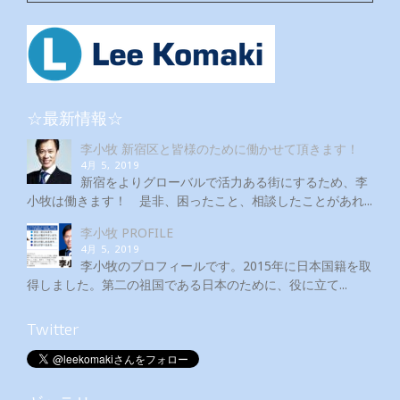
☆最新情報☆
李小牧 新宿区と皆様のために働かせて頂きます！
4月 5, 2019
新宿をよりグローバルで活力ある街にするため、李
小牧は働きます！ 是非、困ったこと、相談したことがあれ...
李小牧 PROFILE
4月 5, 2019
李小牧のプロフィールです。2015年に日本国籍を取
得しました。第二の祖国である日本のために、役に立て...
Twitter