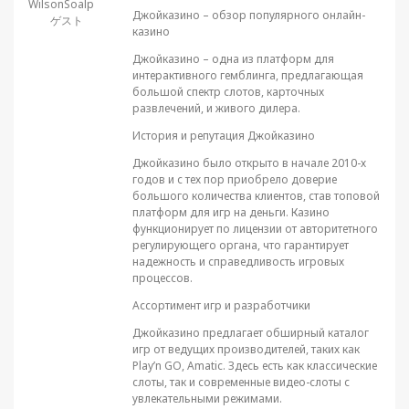
WilsonSoalp
Джойказино – обзор популярного онлайн-
ゲスト
казино
Джойказино – одна из платформ для
интерактивного гемблинга, предлагающая
большой спектр слотов, карточных
развлечений, и живого дилера.
История и репутация Джойказино
Джойказино было открыто в начале 2010-х
годов и с тех пор приобрело доверие
большого количества клиентов, став топовой
платформ для игр на деньги. Казино
функционирует по лицензии от авторитетного
регулирующего органа, что гарантирует
надежность и справедливость игровых
процессов.
Ассортимент игр и разработчики
Джойказино предлагает обширный каталог
игр от ведущих производителей, таких как
Play’n GO, Amatic. Здесь есть как классические
слоты, так и современные видео-слоты с
увлекательными режимами.