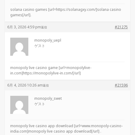
solana casino games [url=https://solanagxy.com/]solana casino
games[/url].
6月 3, 2026 4:59 pm
#21275
返信
monopoly_uepl
ゲスト
monopoly live casino game [url=monopolylive-
in.com]https://monopolylive-in.com/[/url]
6月 4, 2026 10:26 am
#21596
返信
monopoly_swet
ゲスト
monopoly live casino app download [url=www.monopoly-casino-
india.com]monopoly live casino app download[/url] .