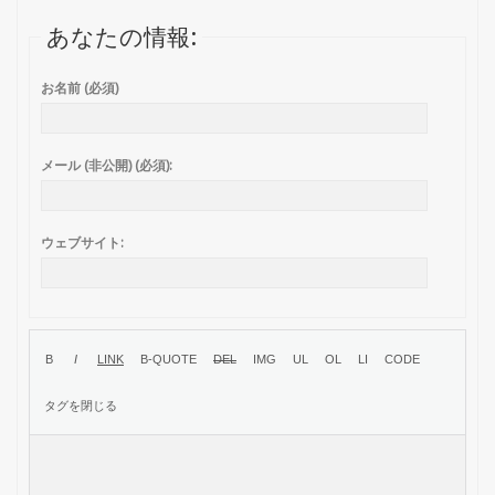
あなたの情報:
お名前 (必須)
メール (非公開) (必須):
ウェブサイト: