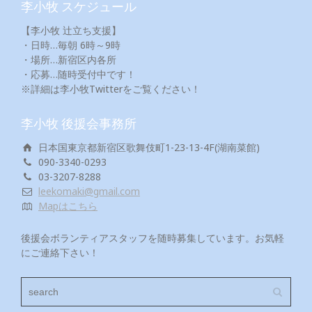
李小牧 スケジュール
【李小牧 辻立ち支援】
・日時…毎朝 6時～9時
・場所…新宿区内各所
・応募…随時受付中です！
※詳細は李小牧Twitterをご覧ください！
李小牧 後援会事務所
日本国東京都新宿区歌舞伎町1-23-13-4F(湖南菜館)
090-3340-0293
03-3207-8288
leekomaki@gmail.com
Mapはこちら
後援会ボランティアスタッフを随時募集しています。お気軽
にご連絡下さい！