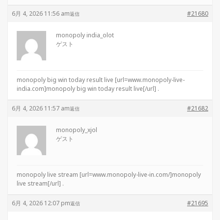
6月 4, 2026 11:56 am
#21680
返信
monopoly india_olot
ゲスト
monopoly big win today result live [url=www.monopoly-live-
india.com]monopoly big win today result live[/url] .
6月 4, 2026 11:57 am
#21682
返信
monopoly_xjol
ゲスト
monopoly live stream [url=www.monopoly-live-in.com/]monopoly
live stream[/url] .
6月 4, 2026 12:07 pm
#21695
返信