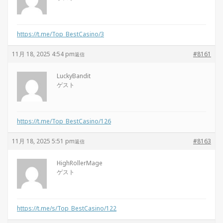
https://t.me/Top_BestCasino/3
11月 18, 2025 4:54 pm
#8161
返信
LuckyBandit
ゲスト
https://t.me/Top_BestCasino/126
11月 18, 2025 5:51 pm
#8163
返信
HighRollerMage
ゲスト
https://t.me/s/Top_BestCasino/122