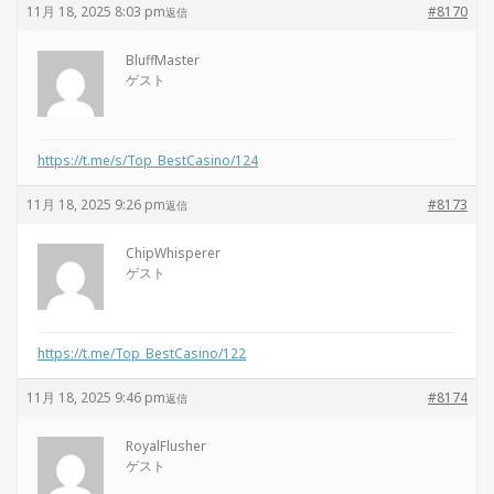
11月 18, 2025 8:03 pm
#8170
返信
BluffMaster
ゲスト
https://t.me/s/Top_BestCasino/124
11月 18, 2025 9:26 pm
#8173
返信
ChipWhisperer
ゲスト
https://t.me/Top_BestCasino/122
11月 18, 2025 9:46 pm
#8174
返信
RoyalFlusher
ゲスト