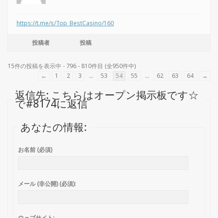
https://t.me/s/Top_BestCasino/160
投稿者
投稿
15件の投稿を表示中 - 796 - 810件目 (全950件中)
←
1
2
3
…
53
54
55
…
62
63
64
→
返信先: こちらはオープン掲示板です☆
で#8174に返信
あなたの情報:
お名前 (必須)
メール (非公開) (必須):
ウェブサイト: