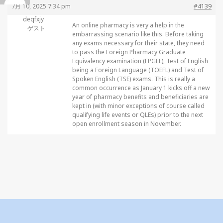
7月 10, 2025 7:34 pm
#4139
deqfxjy
An online pharmacy is very a help in the
ゲスト
embarrassing scenario like this. Before taking
any exams necessary for their state, they need
to pass the Foreign Pharmacy Graduate
Equivalency examination (FPGEE), Test of English
being a Foreign Language (TOEFL) and Test of
Spoken English (TSE) exams. This is really a
common occurrence as January 1 kicks off a new
year of pharmacy benefits and beneficiaries are
kept in (with minor exceptions of course called
qualifying life events or QLEs) prior to the next
open enrollment season in November.