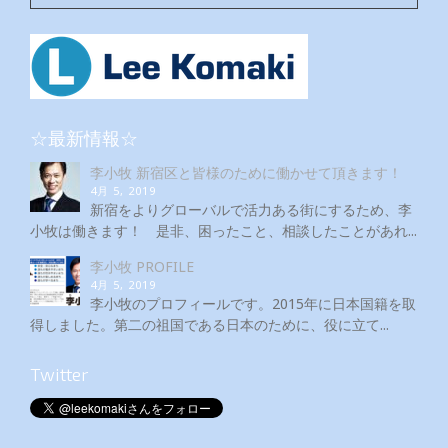
☆最新情報☆
李小牧 新宿区と皆様のために働かせて頂きます！
4月 5, 2019
新宿をよりグローバルで活力ある街にするため、李
小牧は働きます！ 是非、困ったこと、相談したことがあれ...
李小牧 PROFILE
4月 5, 2019
李小牧のプロフィールです。2015年に日本国籍を取
得しました。第二の祖国である日本のために、役に立て...
Twitter