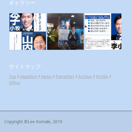
ギャラリー
サイトマップ
Top
/
Manifest
/
News
/
Pamphlet
/
Archive
/
Profile
/
Office
Copyright ©Lee Komaki, 2019