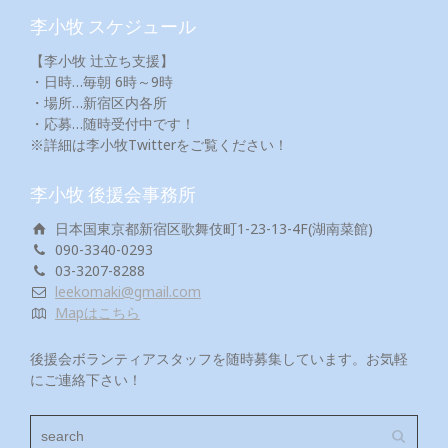
李小牧 スケジュール
【李小牧 辻立ち支援】
・日時…毎朝 6時～9時
・場所…新宿区内各所
・応募…随時受付中です！
※詳細は李小牧Twitterをご覧ください！
李小牧 後援会事務所
日本国東京都新宿区歌舞伎町1-23-13-4F(湖南菜館)
090-3340-0293
03-3207-8288
leekomaki@gmail.com
Mapはこちら
後援会ボランティアスタッフを随時募集しています。お気軽
にご連絡下さい！